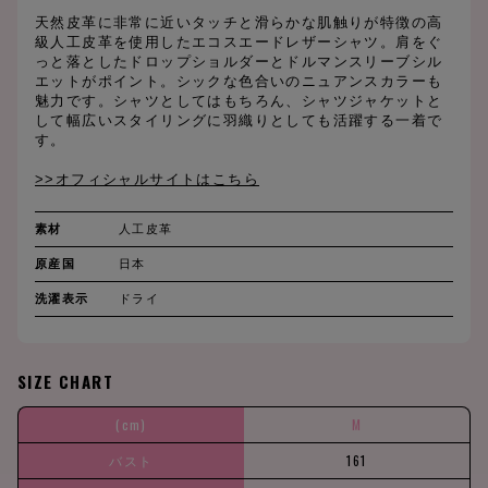
天然皮革に非常に近いタッチと滑らかな肌触りが特徴の高
級人工皮革を使用したエコスエードレザーシャツ。肩をぐ
っと落としたドロップショルダーとドルマンスリーブシル
エットがポイント。シックな色合いのニュアンスカラーも
魅力です。シャツとしてはもちろん、シャツジャケットと
して幅広いスタイリングに羽織りとしても活躍する一着で
す。
>>オフィシャルサイトはこちら
素材
人工皮革
原産国
日本
洗濯表示
ドライ
SIZE CHART
(cm)
M
バスト
161