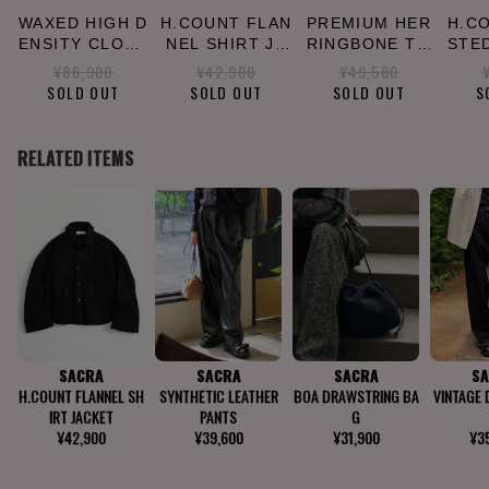
WAXED HIGH D
H.COUNT FLAN
PREMIUM HER
H.C
ENSITY CLOTH
NEL SHIRT JA
RINGBONE TW
STE
SHORT JACKE
CKET
EED PANTS
¥86,900
¥42,900
¥49,500
T
SOLD OUT
SOLD OUT
SOLD OUT
S