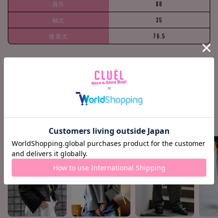
肩巾
88
袖丈
35
後着丈
76.5
158cm / 51kg
Find your size
COORDINATE ITEMS