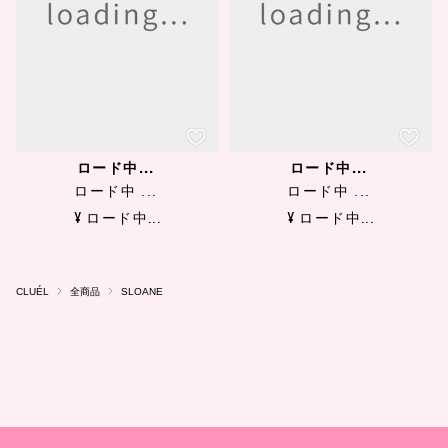
ロード中...
ロード中...
ロード中 ...
ロード中 ...
¥ ロード中...
¥ ロード中...
CLUÉL
全商品
SLOANE