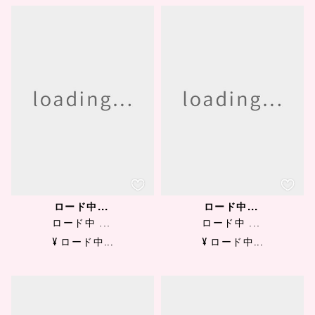
ロード中...
ロード中...
ロード中 ...
ロード中 ...
¥ ロード中...
¥ ロード中...