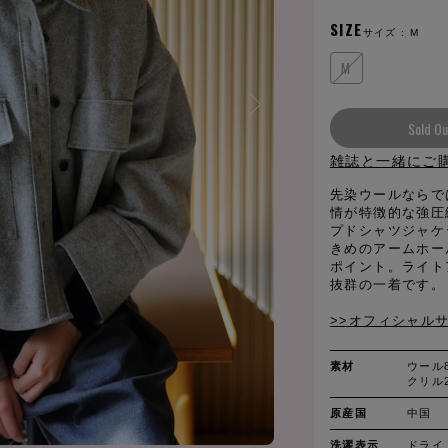
SIZE
サイズ :
M
M
Sold Ou
雑誌と一緒にご
先染ウールならで
情が特徴的な強圧
プドシャツジャケ
きめのアームホー
ポイント。ライト
抜群の一着です。
>>オフィシャル
素材
ウール
クリル
原産国
中国
洗濯表示
ドライ