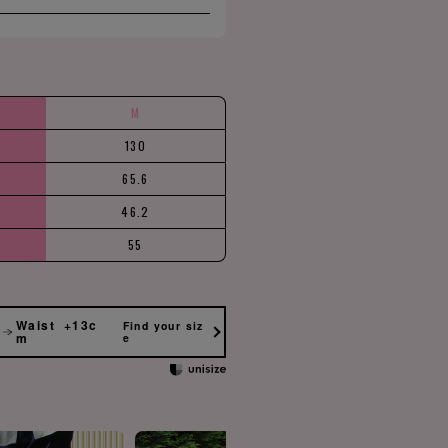
M
130
65.6
46.2
55
Waist +13c
Find your siz
m
e