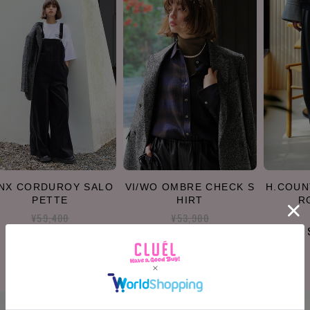
INX CORDUROY SALO
VI/WO OMBRE CHECK S
H.COUN
PETTE
HIRT
R
¥59,400
¥53,900
SOLD OUT
SOLD OUT