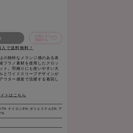
お気に入り
t
登録する
購入で送料無料！
はの独特なメランジ感のある表
縮フラノ素材を使用したクロッ
ット。羽織りにも使いやすい大
ルとワイドスリーブデザインが
アウター感覚で活躍する着回し
サイトはこちら
87% ナイロン9% ポリエステル2% ア
2%