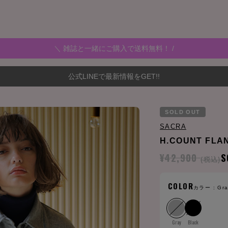
＼ 雑誌と一緒にご購入で送料無料！ /
公式LINEで最新情報をGET!!
SOLD OUT
SACRA
H.COUNT FLA
¥42,900
S
(税込)
COLOR
カラー :
Gr
Gray
Black