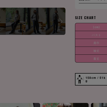
SIZE CHART
(cm)
バスト
肩巾
袖丈
着丈
158cm / 51k
g