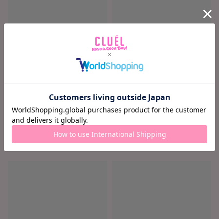
ロード中...
ロード中...
ロード中 ...
ロード中 ...
¥ ロード中...
¥ ロード中...