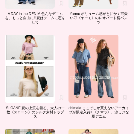
A DAY in the DENIM 色んなデニム
Yarmo ボリューム感がとにかく可愛
を、もっと自由に!! 夏はデニムに恋を
い♡《ヤーモ》のレオパード柄パン
して
ツ
SLOANE 夏の上質を着る、大人の一
chimala ここでしか買えないアーカイ
枚《スローン》のシルク素材トップ
ブが限定入荷!! 《チマラ》、涼しげな
ス
夏デニム