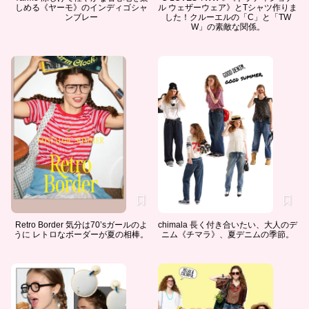
しめる《ヤーモ》のインディゴシャ
ル ウェザーウェア》とTシャツ作りま
ンブレー
した！クルーエルの「C」と「TW
W」の素敵な関係。
Retro Border 気分は70’sガールのよ
chimala 長く付き合いたい、大人のデ
うに レトロなボーダーが夏の相棒。
ニム《チマラ》、夏デニムの季節。