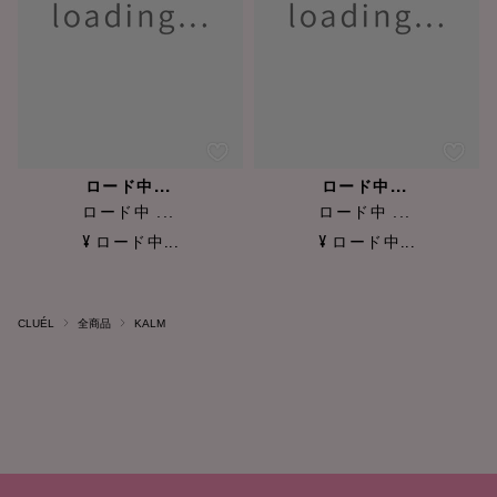
ロード中...
ロード中...
ロード中 ...
ロード中 ...
¥ ロード中...
¥ ロード中...
CLUÉL
全商品
KALM