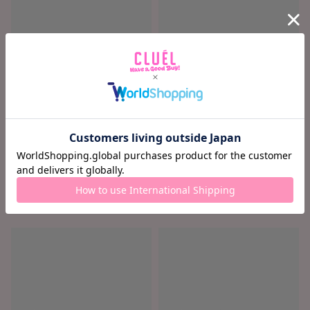
ロード中...
ロード中...
ロード中 ...
ロード中 ...
¥ ロード中...
¥ ロード中...