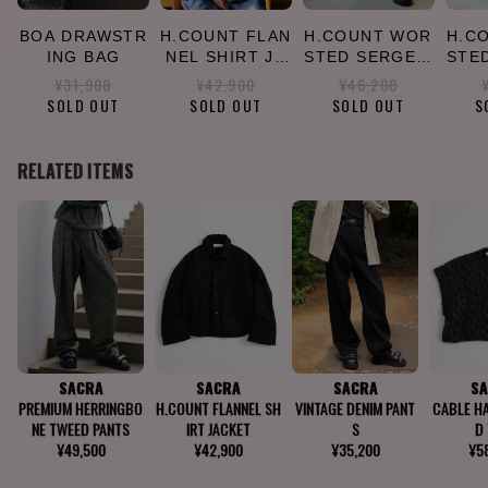
BOA DRAWSTR
H.COUNT FLAN
H.COUNT WOR
H.C
ING BAG
NEL SHIRT JA
STED SERGE P
STE
CKET
ANTS
¥31,900
¥42,900
¥46,200
SOLD OUT
SOLD OUT
SOLD OUT
S