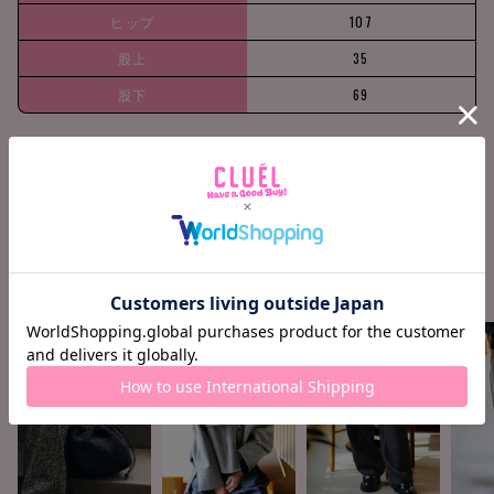
ヒップ
107
股上
35
股下
69
158cm / 51k
Ankle +11c
Find your siz
g
m
e
COORDINATE ITEMS