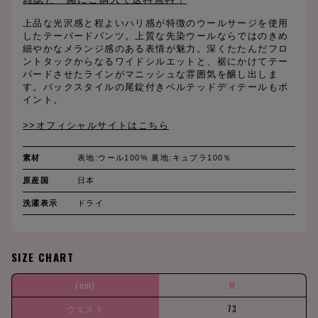
上品な光沢感と程よいハリ感が特徴のウールサージを使用
したテーパードパンツ。上質な先染ウールならではのきめ
細やかなメランジ感のある表情が魅力。深くたたんだフロ
ントタックからなるワイドシルエットと、裾にかけてテー
パードさせたラインがマニッシュな雰囲気を醸し出しま
す。バックスタイルの尾錠付きベルテッドディテールもポ
イント。
>>オフィシャルサイトはこちら
素材
表地:ウール100% 裏地:キュプラ100％
原産国
日本
洗濯表示
ドライ
SIZE CHART
(cm)
M
ウエスト
73