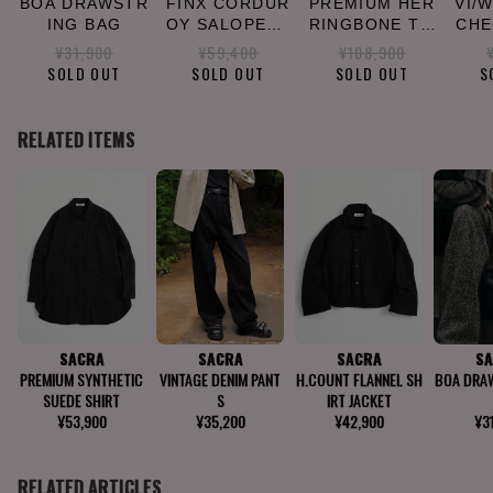
BOA DRAWSTR
FINX CORDUR
PREMIUM HER
VI/
ING BAG
OY SALOPETT
RINGBONE TW
CHE
E
EED JACKET
¥31,900
¥59,400
¥108,900
SOLD OUT
SOLD OUT
SOLD OUT
S