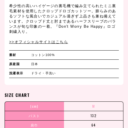
希少性の高いハイゲージの裏毛機で編み立てられたミニ裏
毛素材を使用したクロップドロゴカットソー。膨らみのあ
るソフトな風合いでカジュアル過ぎず上品さも兼ね備えて
います。クロップド丈と肘まであるハーフスリーブのバラ
ンスが旬な印象の一着。『Don't Worry Be Happy』ロゴ
刺繍入り。
>>オフィシャルサイトはこちら
素材
コットン100%
原産国
日本
洗濯表示
ドライ・手洗い
SIZE CHART
(cm)
M
バスト
132
肩巾
64