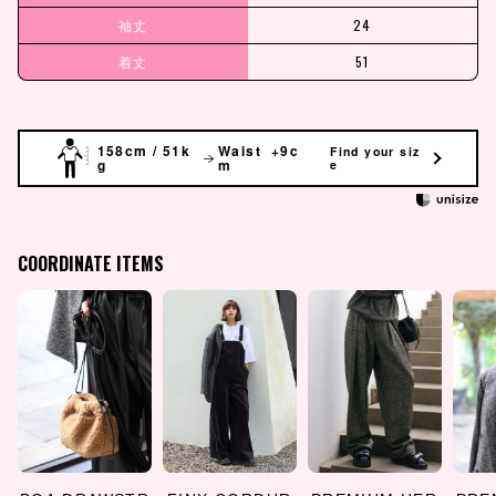
袖丈
24
着丈
51
158cm / 51k
Waist +9c
Find your siz
g
m
e
COORDINATE ITEMS