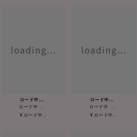
ロード中...
ロード中...
ロード中 ...
ロード中 ...
¥ ロード中...
¥ ロード中...