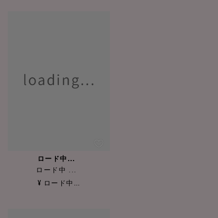
ロード中...
ロード中 ...
¥ ロード中...