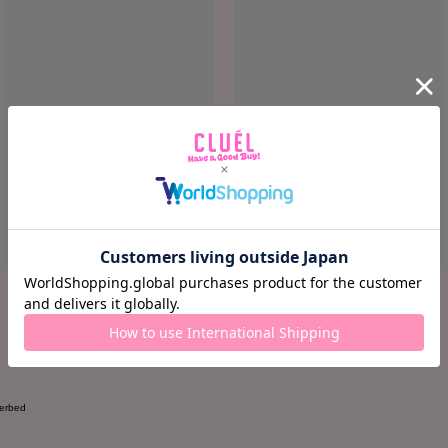
ロード中...
ロード中...
ロード中 ...
ロード中 ...
¥ ロード中...
¥ ロード中...
erbed