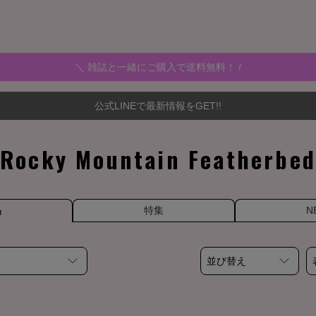
＼ 雑誌と一緒にご購入で送料無料！ /
公式LINEで最新情報をGET!!
Rocky Mountain Featherbed
品
特集
N
並び替え