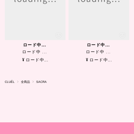
ロード中...
ロード中...
ロード中 ...
ロード中 ...
¥ ロード中...
¥ ロード中...
CLUÉL
全商品
SACRA