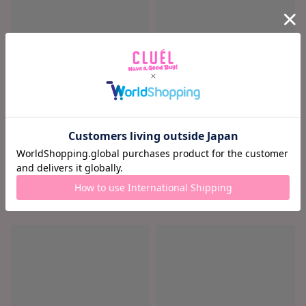
ロード中...
ロード中...
ロード中 ...
ロード中 ...
¥ ロード中...
¥ ロード中...