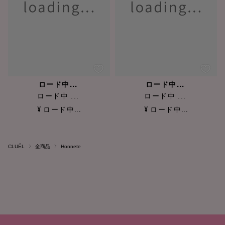
ロード中...
ロード中...
ロード中 ...
ロード中 ...
¥ ロード中...
¥ ロード中...
CLUÉL
全商品
Honnete