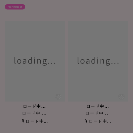
Honnete
ロード中...
ロード中...
ロード中 ...
ロード中 ...
¥ ロード中...
¥ ロード中...