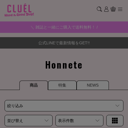
＼ 雑誌と一緒にご購入で送料無料！ /
公式LINEで最新情報をGET!!
Honnete
商品
特集
NEWS
絞り込み
並び替え
表示件数