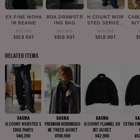
EX.FINE MOHA
BOA DRAWSTR
H.COUNT WOR
CAB
IR BEANIE
ING BAG
STED SERGE P
NI
ANTS
¥12,100
¥31,900
¥46,200
SOLD OUT
SOLD OUT
SOLD OUT
S