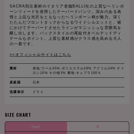
SACRA別注素材のイタリア老舗BALLI社の上質なヘリンボ
ーンツィードを使用したテーパードパンツ。深みのある表
情と上品な光沢をともなったヘリンボーン柄が魅力。深く
たたんだフロントタックからなるワイドシルエットと、裾
にかけてテーパードさせたラインがマニッシュな雰囲気を
醸し出します。バックスタイルの尾錠付きベルテッドディ
テールもポイント。上質な素材感がクラス感を高める大人
の一着です。
>>オフィシャルサイトはこちら
素材
表地:ウール35% ポリエステル28% アクリル24% ナイ
ロン10% その他3% 裏地:キュプラ100％
原産国
日本
洗濯表示
ドライ
SIZE CHART
(cm)
M