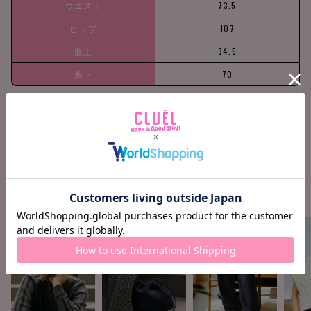
ウエスト
73.5
ヒップ
107
股上
34.5
股下
70
158cm / 51k
Ankle +12c
Find your siz
g
m
e
COORDINATE ITEMS