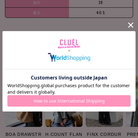
肩巾
38
着丈
40.5
158cm / 51kg
Waist -1cm
Find your size
COORDINATE ITEMS
BOA DRAWSTR
H.COUNT FLAN
FINX CORDUR
PRE