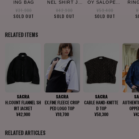
ING BAG
NEL SHIRT JA
OY SALOPETT
RIN
CKET
E
EE
¥31,900
¥42,900
¥59,400
¥
SOLD OUT
SOLD OUT
SOLD OUT
S