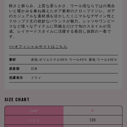
軽さと膨らみ、上質な柔らかさ、ウール混ならではの風合
いと暖かみを兼ね備えたボア素材のクロップドジレ。ボア
のカジュアルな素材感を活かしたミニマルなデザイン性と
クロップド丈の絶妙なバランスが魅力。シャツやワンピー
スなど様々なアイテムに羽織るだけで旬のスタイルが完
成。レイヤードスタイルに活躍する着回し抜群の一着で
す。
>>オフィシャルサイトはこちら
素材
表地:ポリエステル60％ ウール40％ 裏地:ウール100％
原産国
日本
洗濯表示
ドライ
SIZE CHART
(cm)
M
バスト
120