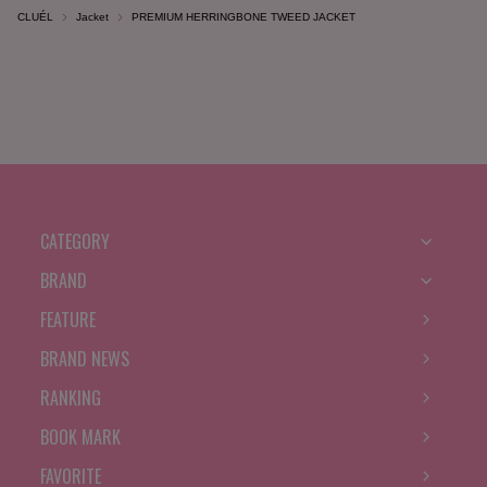
CLUÉL
Jacket
PREMIUM HERRINGBONE TWEED JACKET
CATEGORY
BRAND
FEATURE
BRAND NEWS
RANKING
BOOK MARK
FAVORITE