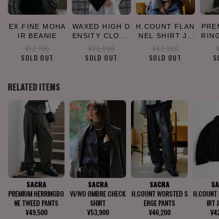
EX.FINE MOHA
WAXED HIGH D
H.COUNT FLAN
PRE
IR BEANIE
ENSITY CLOTH
NEL SHIRT JA
RIN
SHORT JACKE
CKET
EE
¥12,100
¥86,900
¥42,900
T
SOLD OUT
SOLD OUT
SOLD OUT
S