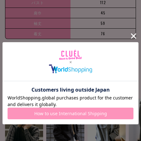
バスト
112
肩巾
45
袖丈
59
着丈
76
158cm / 51k
Crotch +13c
Find your siz
g
m
e
COORDINATE ITEMS