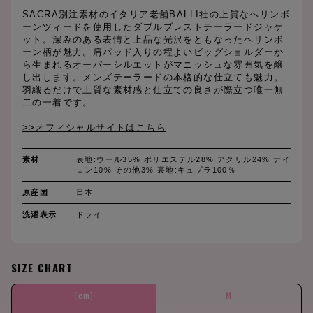
SACRA別注素材のイタリア老舗BALLI社の上質なヘリンボ
ーンツィードを使用したダブルブレストテーラードジャケ
ット。深みのある表情と上品な光沢をともなったヘリンボ
ーン柄が魅力。肩パッド入りの程よいビッグショルダーか
ら生まれるオーバーシルエットがマニッシュな雰囲気を醸
し出します。メンズテーラードの本格的な仕立ても魅力。
羽織るだけで上質な素材感と仕立ての良さが際立つ唯一無
二の一着です。
>>オフィシャルサイトはこちら
素材
表地:ウール35% ポリエステル28% アクリル24% ナイ
ロン10% その他3% 裏地:キュプラ100％
原産国
日本
洗濯表示
ドライ
SIZE CHART
(cm)
M