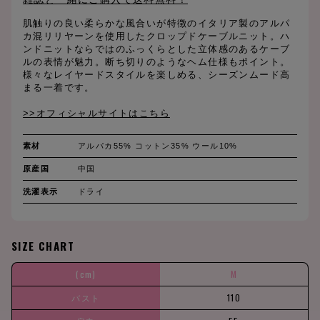
肌触りの良い柔らかな風合いが特徴のイタリア製のアルパ
カ混リリヤーンを使用したクロップドケーブルニット。ハ
ンドニットならではのふっくらとした立体感のあるケーブ
ルの表情が魅力。断ち切りのようなヘム仕様もポイント。
様々なレイヤードスタイルを楽しめる、シーズンムード高
まる一着です。
>>オフィシャルサイトはこちら
素材
アルパカ55% コットン35% ウール10%
原産国
中国
洗濯表示
ドライ
SIZE CHART
(cm)
M
バスト
110