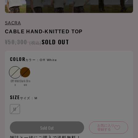
SACRA
CABLE HAND-KNITTED TOP
¥58,300
SOLD OUT
(税込)
COLOR
カラー :
Off White
Off Whit
Dark Bro
e
wn
SIZE
サイズ :
M
M
お気に入り
Sold Out
登録する
雑誌と一緒にご購入で送料無料！