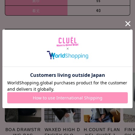
肩巾
55
着丈
40
158cm / 51kg
Waist -2cm
Find your size
COORDINATE ITEMS
BOA DRAWSTR
WAXED HIGH D
H.COUNT FLAN
FIN