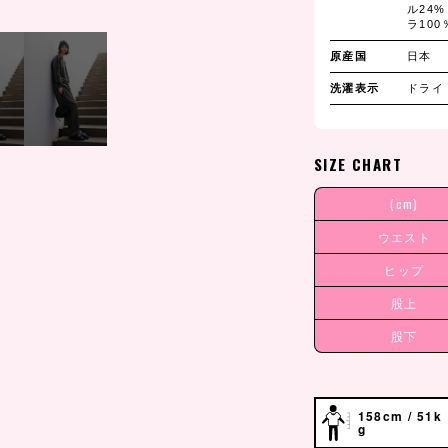
ル24%
ラ100
原産国
日本
洗濯表示
ドライ
SIZE CHART
(cm)
ウエスト
ヒップ
股上
股下
158cm / 51k
g