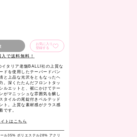
お気に入り
t
登録する
購入で送料無料！
のイタリア老舗BALLI社の上質な
ードを使用したテーパードパン
情と上品な光沢をともなったヘ
力。深くたたんだフロントタッ
シルエットと、裾にかけてテー
ンがマニッシュな雰囲気を醸し
スタイルの尾錠付きベルテッド
ント。上質な素材感がクラス感
着です。
サイトはこちら
ウール35% ポリエステル28% アクリ