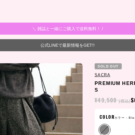
＼ 雑誌と一緒にご購入で送料無料！ /
公式LINEで最新情報をGET!!
SOLD OUT
SACRA
PREMIUM HER
S
¥49,500
S
(税込)
COLOR
カラー :
Bla