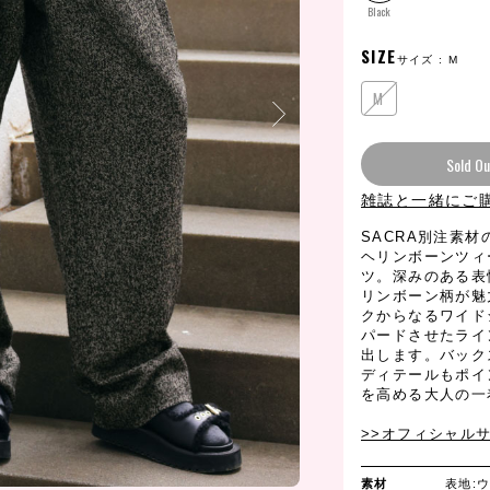
Black
SIZE
サイズ :
M
M
Sold Ou
雑誌と一緒にご
SACRA別注素材
ヘリンボーンツィ
ツ。深みのある表
リンボーン柄が魅
クからなるワイド
パードさせたライ
出します。バック
ディテールもポイ
を高める大人の一
>>オフィシャル
素材
表地: