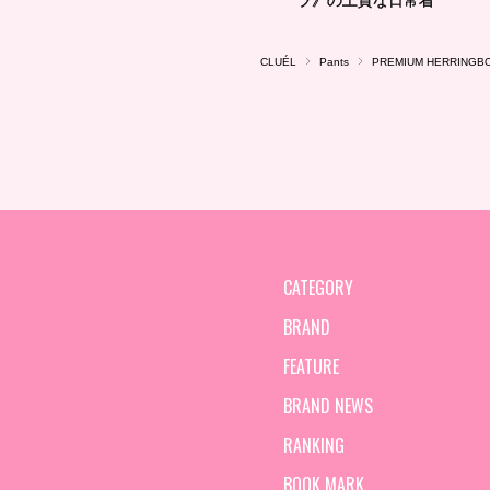
CLUÉL
Pants
PREMIUM HERRINGB
CATEGORY
BRAND
FEATURE
BRAND NEWS
RANKING
BOOK MARK