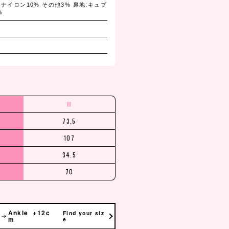
 ナイロン10% その他3% 裏地:キュプ
％
M
73.5
107
34.5
70
Ankle +12c
Find your siz
m
e