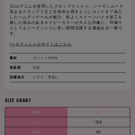
11ozデニムを使用したクロップドシャツ。シーズンムード
高まるクロップド丈と生地色を残すようにカットオフ加工
したヘムディテールが魅力。程よくストーンバイオ加工を
施した深みのあるネイビーカラーが大人な印象に。羽織り
としてもシーズンレスに長い期間活躍する価値ある一着で
す。
>>オフィシャルサイトはこちら
素材
コットン100%
原産国
日本
洗濯表示
ドライ・手洗い
SIZE CHART
(cm)
M
バスト
126
肩巾
62