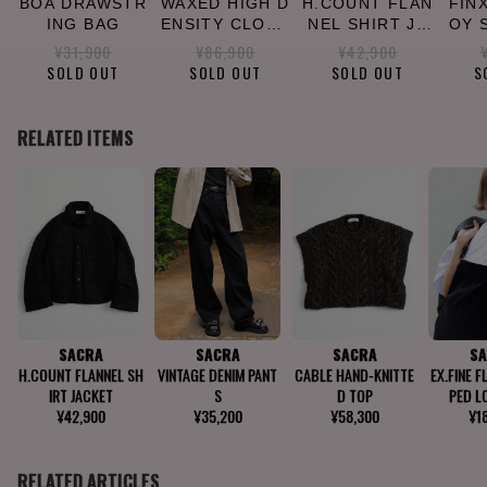
BOA DRAWSTR
WAXED HIGH D
H.COUNT FLAN
FIN
ING BAG
ENSITY CLOTH
NEL SHIRT JA
OY 
SHORT JACKE
CKET
¥31,900
¥86,900
¥42,900
T
SOLD OUT
SOLD OUT
SOLD OUT
S