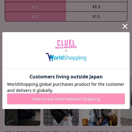
袖丈
49.5
着丈
51.5
158cm / 51k
Waist +10c
Find your siz
g
m
e
COORDINATE ITEMS