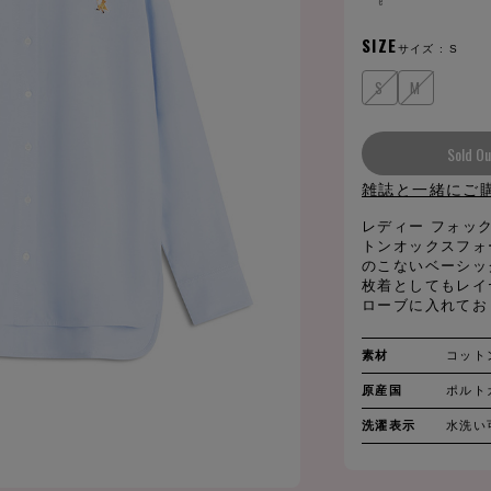
e
SIZE
サイズ :
S
S
M
Sold Ou
雑誌と一緒にご
レディー フォッ
トンオックスフォ
のこないベーシッ
枚着としてもレイ
ローブに入れてお
素材
コット
原産国
ポルト
洗濯表示
水洗い