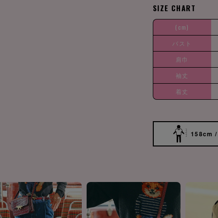
SIZE CHART
(cm)
バスト
肩巾
袖丈
着丈
158cm /