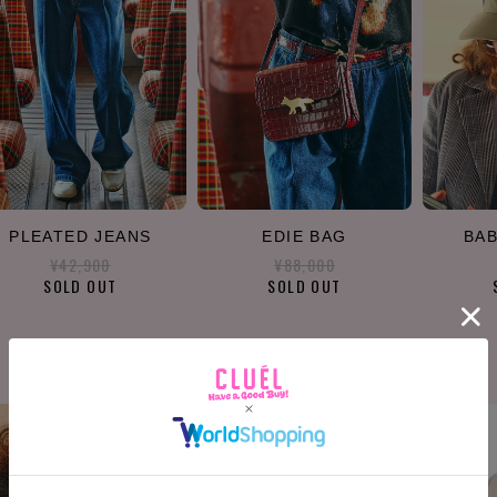
PLEATED JEANS
EDIE BAG
BAB
¥42,900
¥88,000
SOLD OUT
SOLD OUT