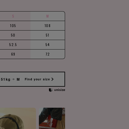
S
M
105
108
50
51
52.5
54
69
72
 51kg
M
Find your size
FOX HEA
¥17,6