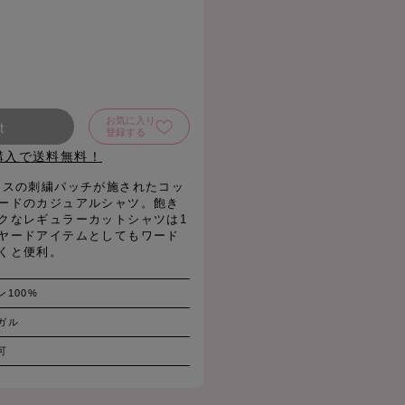
お気に入り
t
登録する
購入で送料無料！
クスの刺繍パッチが施されたコッ
ードのカジュアルシャツ。飽き
クなレギュラーカットシャツは1
ヤードアイテムとしてもワード
くと便利。
ン100%
ガル
可