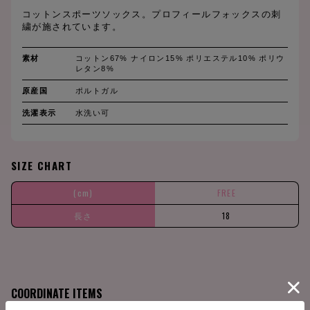
コットンスポーツソックス。プロフィールフォックスの刺
繍が施されています。
素材
コットン67% ナイロン15% ポリエステル10% ポリウ
レタン8%
原産国
ポルトガル
洗濯表示
水洗い可
SIZE CHART
(cm)
FREE
長さ
18
COORDINATE ITEMS