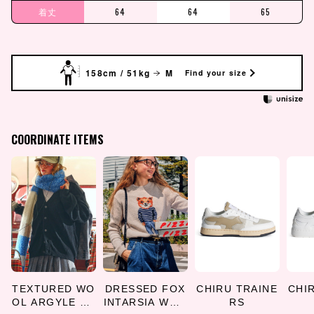
着丈
64
64
65
158cm / 51kg
M
Find your size
COORDINATE ITEMS
TEXTURED WO
DRESSED FOX
CHIRU TRAINE
CHI
OL ARGYLE CA
INTARSIA WOO
RS