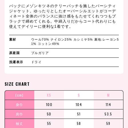
バックにメゾンキツネのテリーパッチを施したバーシティ
ジャケット。ゆったりとしたオーバーシルエットがコーデ
ィネート全体のバランスに抜け感をもたせてくれつつもブ
ラックで締めてくれる。中綿入りだからコート代わりにも
使えてデイリーに便利な1着です。
素材
ウール70% ナイロン25% カシミヤ5% 裏地:レーヨン5
1% コットン49%
原産国
ブルガリア
洗濯表示
ドライ
SIZE CHART
(cm)
XS
S
M
身巾
100
104
114
肩巾
50
51
53.5
袖丈
55
58
59