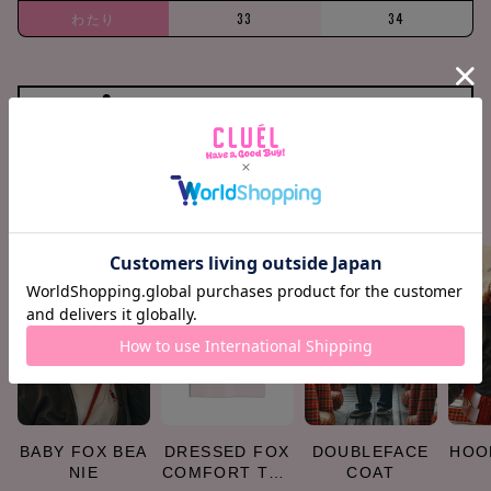
わたり
33
34
158cm / 51kg
M
Find your size
COORDINATE ITEMS
BABY FOX BEA
DRESSED FOX
DOUBLEFACE
HOO
NIE
COMFORT TEE
COAT