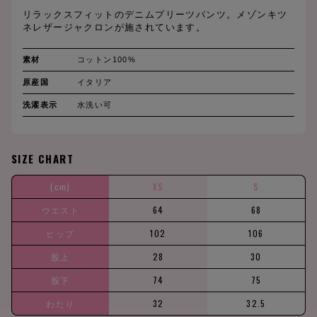
リラックスフィットのデニムプリーツパンツ。メゾンキツ
ネレザージャクロンが施されています。
素材
コットン100%
原産国
イタリア
洗濯表示
水洗い可
SIZE CHART
(cm)
XS
S
ウエスト
64
68
ヒップ
102
106
股上
28
30
股下
74
75
わたり
32
32.5