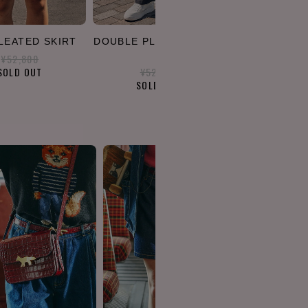
PLEATED SKIRT
DOUBLE PLEATED PANT
S
¥52,800
SOLD OUT
¥52,800
SOLD OUT