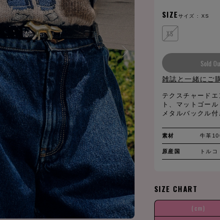
SIZE
サイズ :
XS
XS
Sold Ou
雑誌と一緒にご
テクスチャードエ
ト、マットゴール
メタルバックル付
素材
牛革10
原産国
トルコ
SIZE CHART
(cm)