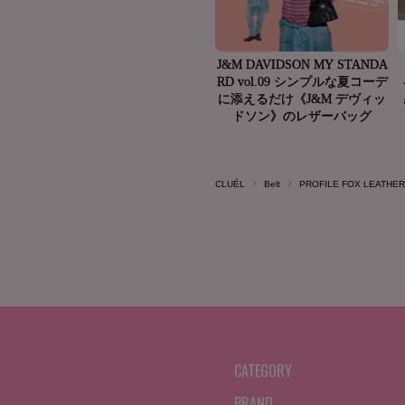
CLUÉL
Belt
PROFILE FOX LEATHER
CATEGORY
BRAND