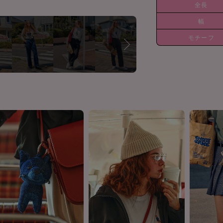
全長
幅
モチーフ