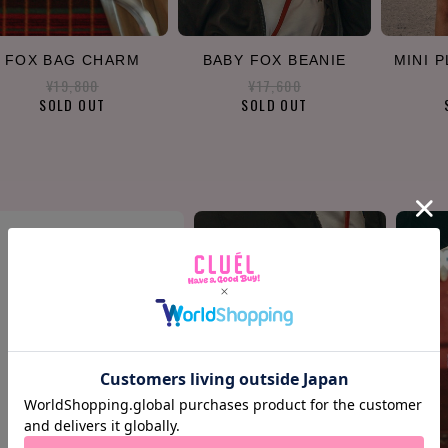
FOX BAG CHARM
BABY FOX BEANIE
MINI 
¥19,800
¥17,600
SOLD OUT
SOLD OUT