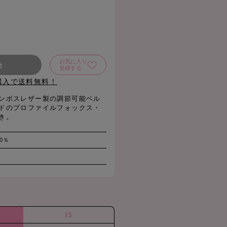
お気に入り
t
登録する
購入で送料無料！
ンボスレザー製の調節可能ベル
ドのプロファイルフォックス・
き。
0％
XS