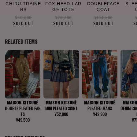
CHIRU TRAINE
FOX HEAD LAR
DOUBLEFACE
SLE
RS
GE TOTE
COAT
¥50,600
¥29,700
¥104,500
SOLD OUT
SOLD OUT
SOLD OUT
S