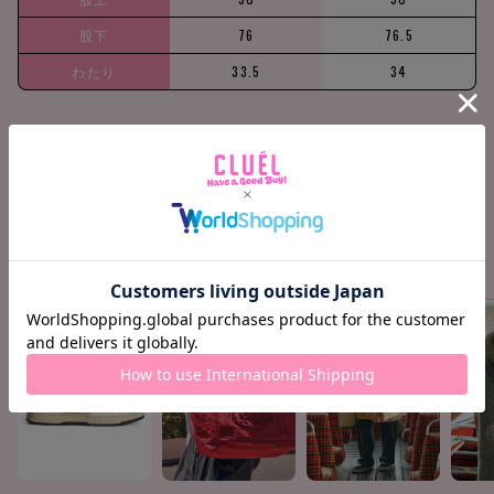
股下
76
76.5
わたり
33.5
34
158cm / 51kg
M
Find your size
COORDINATE ITEMS