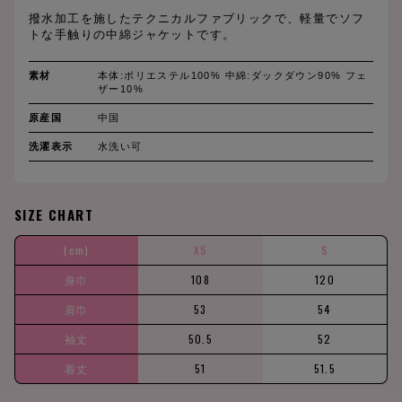
撥水加工を施したテクニカルファブリックで、軽量でソフ
トな手触りの中綿ジャケットです。
素材
本体:ポリエステル100% 中綿:ダックダウン90% フェ
ザー10%
原産国
中国
洗濯表示
水洗い可
SIZE CHART
(cm)
XS
S
身巾
108
120
肩巾
53
54
袖丈
50.5
52
着丈
51
51.5