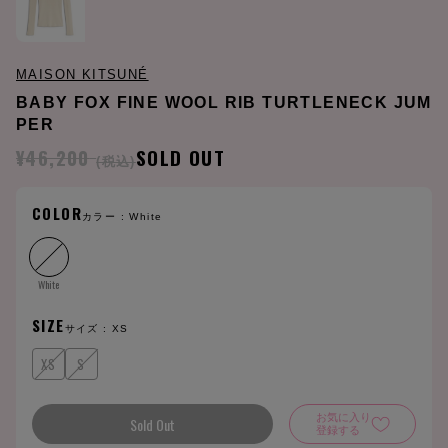
MAISON KITSUNÉ
BABY FOX FINE WOOL RIB TURTLENECK JUM
PER
¥46,200
SOLD OUT
(税込)
COLOR
カラー :
White
White
SIZE
サイズ :
XS
XS
S
お気に入り
Sold Out
登録する