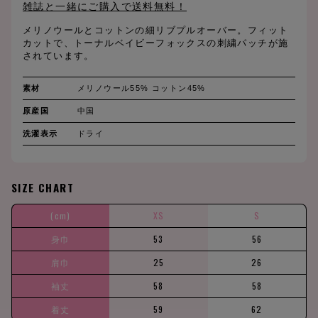
雑誌と一緒にご購入で送料無料！
メリノウールとコットンの細リブプルオーバー。フィット
カットで、トーナルベイビーフォックスの刺繍パッチが施
されています。
素材
メリノウール55% コットン45%
原産国
中国
洗濯表示
ドライ
SIZE CHART
(cm)
XS
S
身巾
53
56
肩巾
25
26
袖丈
58
58
着丈
59
62