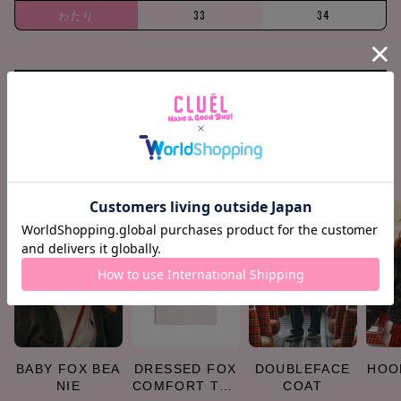
わたり
33
34
158cm / 51kg
M
Find your size
COORDINATE ITEMS
BABY FOX BEA
DRESSED FOX
DOUBLEFACE
HOO
NIE
COMFORT TEE
COAT