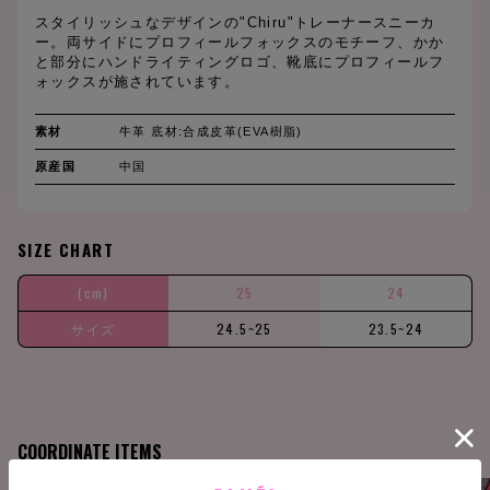
スタイリッシュなデザインの"Chiru"トレーナースニーカ
ー。両サイドにプロフィールフォックスのモチーフ、かか
と部分にハンドライティングロゴ、靴底にプロフィールフ
ォックスが施されています。
素材
牛革 底材:合成皮革(EVA樹脂)
原産国
中国
SIZE CHART
(cm)
25
24
サイズ
24.5~25
23.5~24
COORDINATE ITEMS