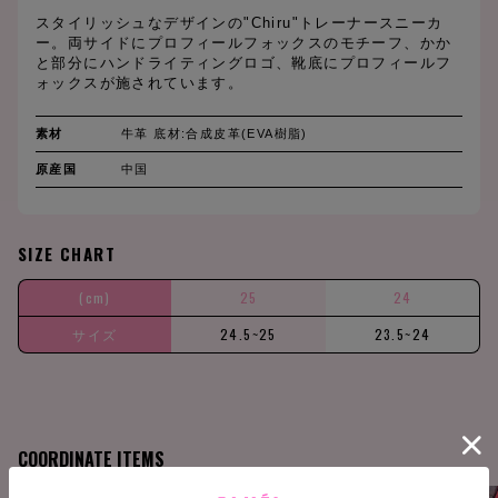
スタイリッシュなデザインの"Chiru"トレーナースニーカ
ー。両サイドにプロフィールフォックスのモチーフ、かか
と部分にハンドライティングロゴ、靴底にプロフィールフ
ォックスが施されています。
素材
牛革 底材:合成皮革(EVA樹脂)
原産国
中国
SIZE CHART
(cm)
25
24
サイズ
24.5~25
23.5~24
COORDINATE ITEMS