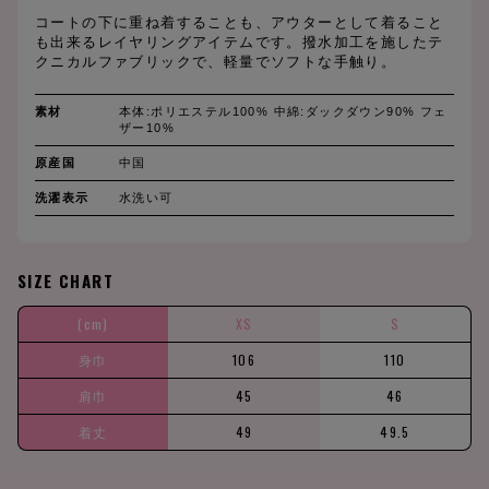
コートの下に重ね着することも、アウターとして着ること
も出来るレイヤリングアイテムです。撥水加工を施したテ
クニカルファブリックで、軽量でソフトな手触り。
素材
本体:ポリエステル100% 中綿:ダックダウン90% フェ
ザー10%
原産国
中国
洗濯表示
水洗い可
SIZE CHART
(cm)
XS
S
身巾
106
110
肩巾
45
46
着丈
49
49.5