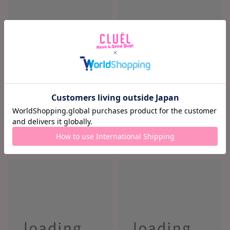
ロード中...
ロード中...
ロード中 ...
ロード中 ...
¥ ロード中...
¥ ロード中...