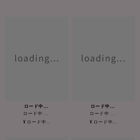
ロード中...
ロード中...
ロード中 ...
ロード中 ...
¥ ロード中...
¥ ロード中...