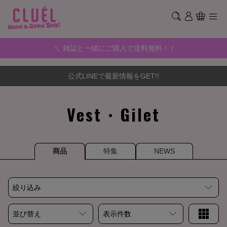
＼ 雑誌と一緒にご購入で送料無料！ /
公式LINEで最新情報をGET!!
Vest・Gilet
商品
特集
NEWS
絞り込み
並び替え
表示件数