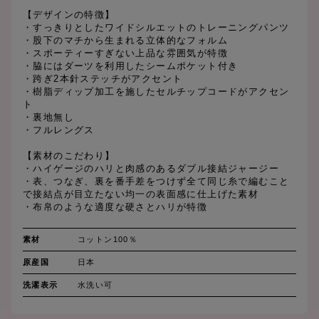
【デザインの特徴】
・すっきりとしたワイドシルエットのトレーニングパンツ
・股下のマチから生まれる立体的なフォルム
・スポーティーすぎない上品な雰囲気が特徴
・脇にはダーツを利用したシームポケット付き
・跨ぎ2本針ステッチがアクセント
・樹脂ディップ加工を施したセルチップコードがアクセン
ト
・裏地無し
・フルレングス
【素材のこだわり】
・ハイゲージのハリと肉感のあるダブル接結ジャージー
・表、つなぎ、裏を番手差をつけず全て同じ糸で編むこと
で接結点が目立たない均一の表面感に仕上げた素材
・布帛のような適度な硬さとハリが特徴
素材
コットン100％
原産国
日本
洗濯表示
水洗い可