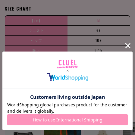
SIZE CHART
(cm)
M
ウエスト
67
ヒップ
109
股上
37.5
股下
64.5
158cm / 51k
Ankle +9c
Find your siz
g
m
e
COORDINATE ITEMS