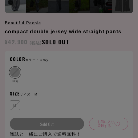
Beautiful People
compact double jersey wide straight pants
¥42,900
SOLD OUT
(税込)
COLOR
カラー :
Gray
Gray
SIZE
サイズ :
M
M
お気に入り
Sold Out
登録する
雑誌と一緒にご購入で送料無料！