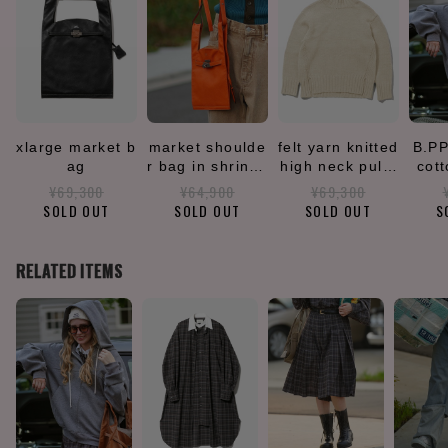
xlarge market b
market shoulde
felt yarn knitted
B.PP
ag
r bag in shrink l
high neck pullo
cot
eather
ver
¥69,300
¥64,900
¥69,300
SOLD OUT
SOLD OUT
SOLD OUT
S