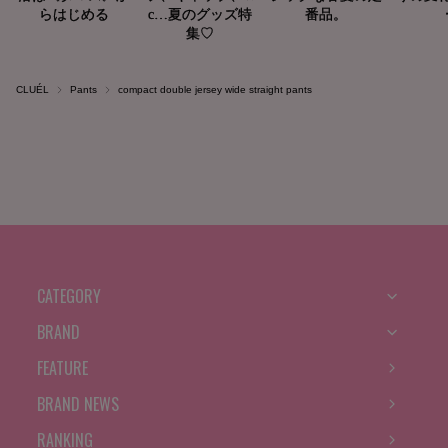
CLUÉL
Pants
compact double jersey wide straight pants
CATEGORY
BRAND
FEATURE
BRAND NEWS
RANKING