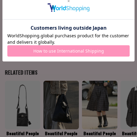
(cm)
FREE
縦
63
横
36
マチ
16