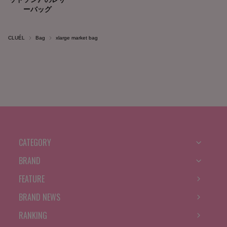
CLUÉL
Bag
xlarge market bag
CATEGORY
BRAND
FEATURE
BRAND NEWS
RANKING