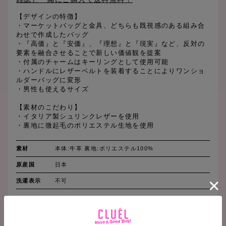
【デザインの特徴】
・マーケットバッグと金具、どちらも既視感のある組み合
わせで作成したバッグ
・『高価』と『安価』、『理想』と『現実』など、反対の
要素を融合させることで新しい価値観を提案
・付属のチャームはキーリングとして使用可能
・ハンドルにレザーベルトを装着することによりワンショ
ルダーバッグに変形
・男性も使えるサイズ
【素材のこだわり】
・イタリア製シュリンクレザーを使用
・裏地に微起毛のポリエステル生地を使用
素材
本体:牛革 裏地:ポリエステル100%
原産国
日本
洗濯表示
不可
SIZE CHART