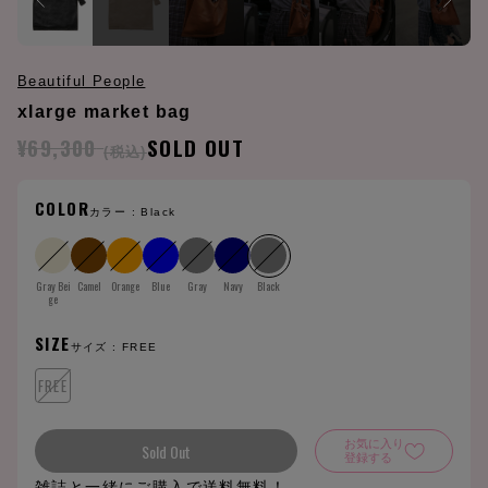
Beautiful People
xlarge market bag
¥69,300
SOLD OUT
(税込)
COLOR
カラー :
Black
Gray Bei
Camel
Orange
Blue
Gray
Navy
Black
ge
SIZE
サイズ :
FREE
FREE
お気に入り
Sold Out
登録する
雑誌と一緒にご購入で送料無料！