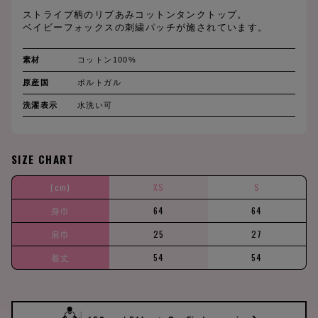
ストライプ柄のリブあみコットンタンクトップ。
ベイビーフォックスの刺繍パッチが施されています。
素材
コットン100%
原産国
ポルトガル
洗濯表示
水洗い可
SIZE CHART
(cm)
XS
S
身巾
64
64
肩巾
25
27
着丈
54
54