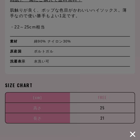
肌触りが良く、ポップな色目がかわいいハイソックス。薄
手なので使い勝手もよい1足です。
・22～25cm相当
素材
綿90% ナイロン30%
原産国
ポルトガル
洗濯表示
水洗い可
SIZE CHART
(cm)
FREE
高さ
25
長さ
21