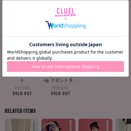
COORDINATE ITEMS
ファージャケッ
Vegetable Dyei
ト
ng フロントタッ
クパンツ
¥51,700
¥50,600
SOLD OUT
SOLD OUT