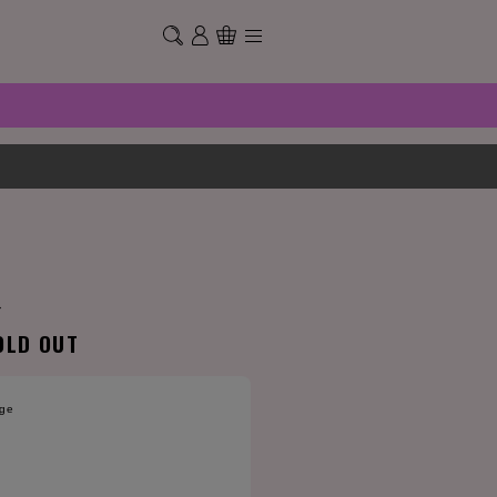
ト
OLD OUT
ge