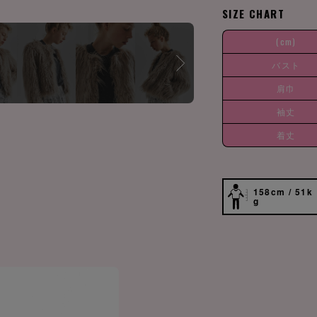
SIZE CHART
(cm)
バスト
肩巾
袖丈
着丈
158cm / 51k
g