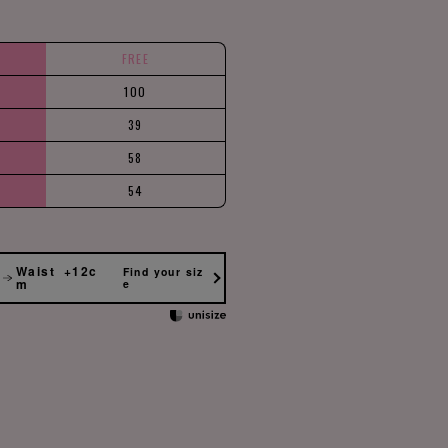
FREE
100
39
58
54
Waist +12c
Find your siz
m
e