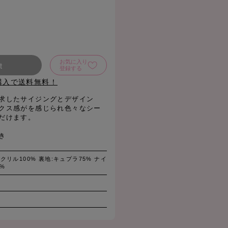
お気に入り
t
登録する
購入で送料無料！
求したサイジングとデザイン
クス感がを感じられ色々なシー
だけます。
き
クリル100% 裏地:キュプラ75% ナイ
%