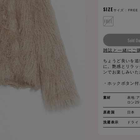
SIZE
サイズ :
FREE
FREE
Sold Ou
雑誌と一緒にご
ちょうど良いを追
に。艶感とリラッ
ンでお楽しみいた
・ホックボタン付
素材
表地:ア
ロン25
原産国
日本
洗濯表示
ドライ