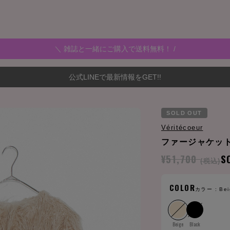
＼ 雑誌と一緒にご購入で送料無料！ /
公式LINEで最新情報をGET!!
SOLD OUT
Véritécoeur
ファージャケッ
¥51,700
S
(税込)
COLOR
カラー :
Bei
Beige
Black