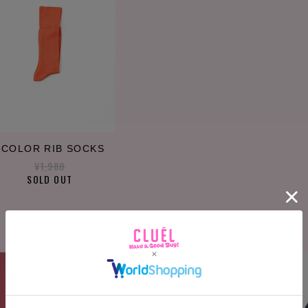
5COLOR RIB SOCKS
¥1,980
SOLD OUT