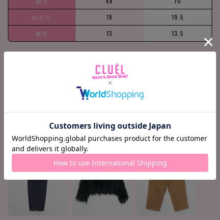
股下
68
70
わたり
19
19.5
裾巾
13
13.5
158cm / 51kg
M
Find your size
COORDINATE ITEMS