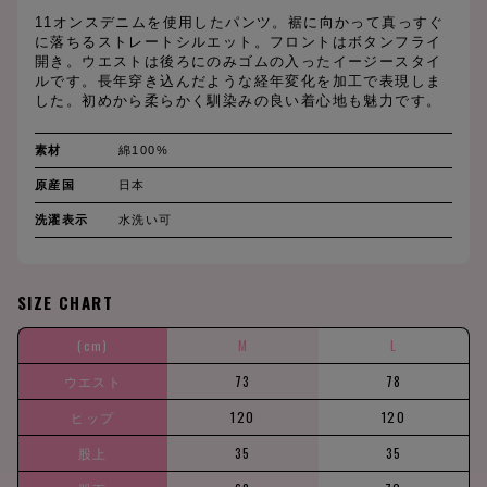
11オンスデニムを使用したパンツ。裾に向かって真っすぐ
に落ちるストレートシルエット。フロントはボタンフライ
開き。ウエストは後ろにのみゴムの入ったイージースタイ
ルです。長年穿き込んだような経年変化を加工で表現しま
した。初めから柔らかく馴染みの良い着心地も魅力です。
素材
綿100%
原産国
日本
洗濯表示
水洗い可
SIZE CHART
(cm)
M
L
ウエスト
73
78
ヒップ
120
120
股上
35
35