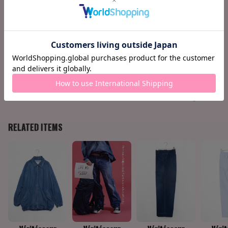
股下
66
わたり
18
裾巾
13
158cm / 51k
Ankle +9c
Find your siz
g
m
e