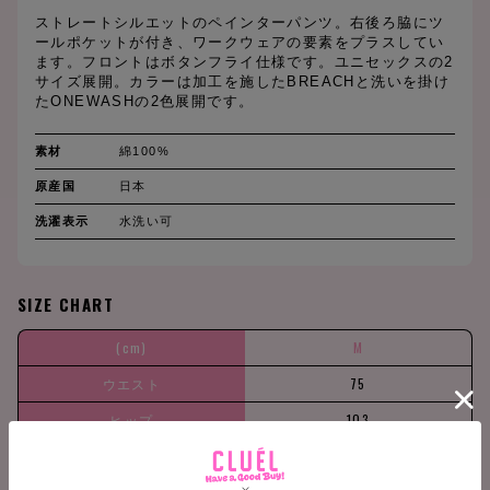
ストレートシルエットのペインターパンツ。右後ろ脇にツ
ールポケットが付き、ワークウェアの要素をプラスしてい
ます。フロントはボタンフライ仕様です。ユニセックスの2
サイズ展開。カラーは加工を施したBREACHと洗いを掛け
たONEWASHの2色展開です。
素材
綿100%
原産国
日本
洗濯表示
水洗い可
SIZE CHART
(cm)
M
ウエスト
75
ヒップ
103
股上
36