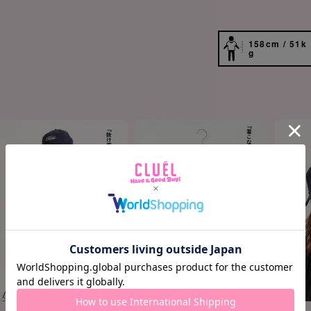
158cm / 51k
g