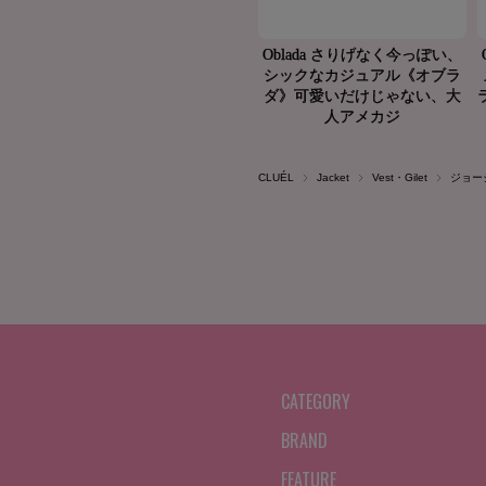
CLUÉL
Jacket
Vest・Gilet
ジョー
CATEGORY
BRAND
FEATURE