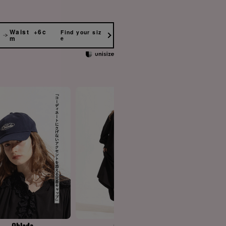
Waist +6c
Find your siz
m
e