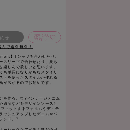
お気に入り
知らせ
登録する
購入で送料無料！
 Comment】Tシャツを合わせたり、
ースリーブで合わせたり、夏ら
を楽しんで欲しいと思います。
ても単調になりがちなスタイリ
ストを使ったスタイルが作れる
幅が広がるのでお勧めです。
ジを作る。ウ?ィンテージデニム
や遺産などをデザインソースと
 フィットするフォルムやディテ
ラッシュアップしたデニムやパ
ランド。?
ベーシックなアイテムほど今日