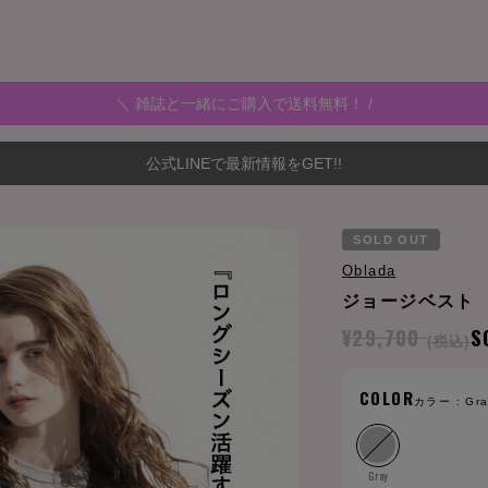
＼ 雑誌と一緒にご購入で送料無料！ /
公式LINEで最新情報をGET!!
SOLD OUT
Oblada
ジョージベスト
¥29,700
S
(税込)
COLOR
カラー :
Gr
Gray