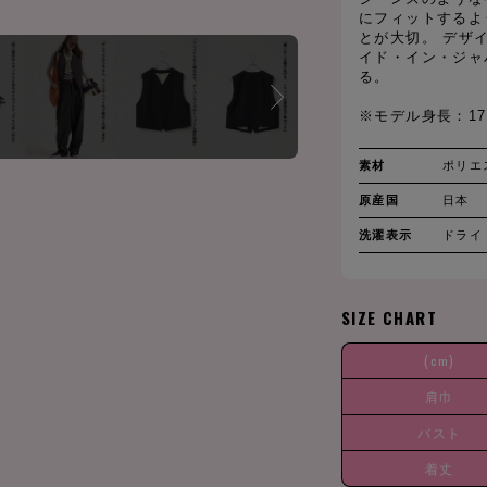
にフィットするよ
とが大切。 デザ
イド・イン・ジャ
る。
※モデル身長：17
素材
ポリエ
原産国
日本
洗濯表示
ドライ
SIZE CHART
(cm)
肩巾
バスト
着丈