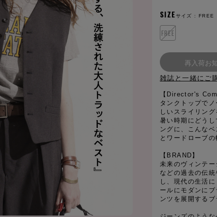
SIZE
サイズ :
FREE
FREE
再入荷お
雑誌と一緒にご
【Director's
タンクトップでノ
しいスライリング
暑い時期にどうし
ングに、こんなベ
とワードローブの
【BRAND】
未来のヴィンテー
などの過去の伝統
し、現代の生活に
ールにモダンにブ
ンツを展開するブ
ジーンズのような