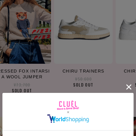
ESSED FOX INTARSI
CHIRU TRAINERS
CHIR
A WOOL JUMPER
¥50,600
¥73,700
SOLD OUT
SOLD OUT