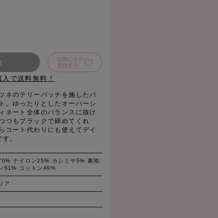
お気に入り
t
登録する
購入で送料無料！
ツネのテリーパッチを施したバ
ト。ゆったりとしたオーバーシ
ィネート全体のバランスに抜け
つつもブラックで締めてくれ
らコート代わりにも使えてデイ
です。
0% ナイロン25% カシミヤ5% 裏地:
ン51% コットン49%
リア