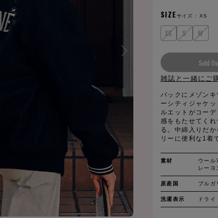
SIZE
サイズ :
XS
XS
S
M
Sold Ou
雑誌と一緒にご
バックにメゾンキ
ーシティジャケッ
ルエットがコーデ
感をもたせてくれ
る。中綿入りだか
リーに便利な1着
素材
ウール7
レーヨ
原産国
ブルガ
洗濯表示
ドライ