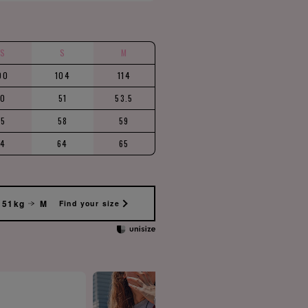
XS
S
M
00
104
114
50
51
53.5
55
58
59
64
64
65
 51kg
M
Find your size
SLEEVELES