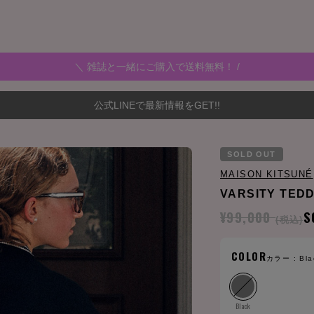
＼ 雑誌と一緒にご購入で送料無料！ /
公式LINEで最新情報をGET!!
SOLD OUT
MAISON KITSUNÉ
VARSITY TED
¥99,000
S
(税込)
COLOR
カラー :
Bla
Black