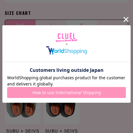
SIZE CHART
(cm)
S
M
L
Small(0)
22.0-23.5
24.0-25.5
26.0-27.5
COORDINATE ITEMS
SUBU × SEIVS
SUBU × SEIVS