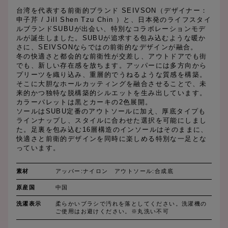
台湾を代表する前衛的ブランド SEIVSON（デザイナー：
申子芹 / Jill Shen Tzu Chin ）と、日本発のライフスタイ
ルブランドSUBUが出会い、特別なコラボレーションモデ
ルが誕生しました。SUBUが追求する包み込むような暖か
さに、SEIVSONならではの前衛的なデザインが融合。
冬の快適さと都会的な前衛性が交差し、アウトドアでも街
でも、新しい存在感を放ちます。アッパーには多方向から
プリーツを織り込み、重層的でうねるような質感を構築。
そこに大胆なホールカッティングを融合させることで、未
来的かつ独特な脱構築的シルエットを生み出しています。
カラーパレットは黒とカーキの2色展開。
ソールはSUBU定番のアウトソールに加え、厚底タイプも
ラインナップし、スタイルに合わせた選択を可能にしまし
た。足裏を包み込む16層構造のインソールはそのままに、
快適さと前衛的デザインを同時に楽しめる特別な一足とな
っています。
素材
アッパー:ナイロン アウトソール:合成底
原産国
中国
洗濯表示
柔らかいブラシで汚れを落としてください。洗濯機の
ご使用はお避けください。※丸洗い不可