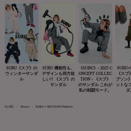
CLUÉL
Shoes
SUBU × SEIVSON Platform