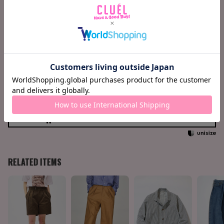
ヒップ
104
109
114
119
股上
32
33
34
35
股下
70
73
75
77
わたり
35.5
37.25
38.75
40
裾巾
22
22.5
23
23.5
158cm / 51kg
M
Find your size