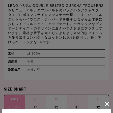
LENOで人気のDOUBLE BELTED GURKHA TROUSERS
をリニューアル。ダブルベルトのバックルをアジャスター
タイプにボタンフライをファスナー仕様にしました。シル
エットもハイウエストテーパードを継承しながら全体的に
少しワイドシルエットにアップデート。クラシックなビン
テージテイストのデザインに履きやすさを更にプラスして
います。素材は番手を太くしてよりより立体的なフォルム
を作り出すコンパクトなコットン100%を使用し、長く履
けるベーシックな1本です。
素材
綿 100%
原産国
中国
洗濯表示
水洗い可
SIZE CHART
(cm)
S
M
L
Xl
ウエスト
77
82
87
92