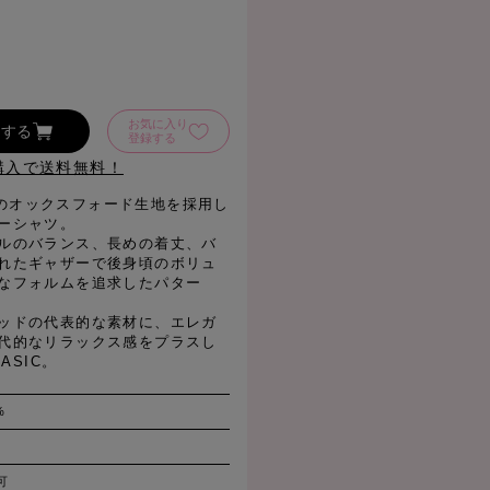
お気に入り
加する
登録する
購入で送料無料！
00%のオックスフォード生地を採用し
ーシャツ。
ルのバランス、長めの着丈、バ
れたギャザーで後身頃のボリュ
なフォルムを追求したパター
ッドの代表的な素材に、エレガ
代的なリラックス感をプラスし
ASIC。
%
可