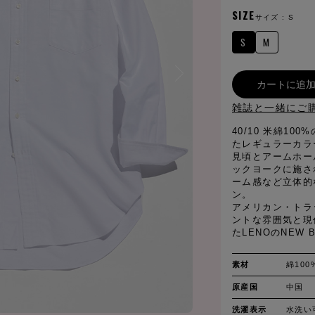
SIZE
サイズ :
S
S
M
カートに追
雑誌と一緒にご
40/10 米綿1
たレギュラーカラ
見頃とアームホー
ックヨークに施さ
ーム感など立体的
ン。
アメリカン・トラ
ントな雰囲気と現
たLENOのNEW B
素材
綿100
原産国
中国
洗濯表示
水洗い