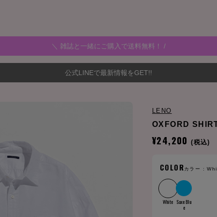
＼ 雑誌と一緒にご購入で送料無料！ /
公式LINEで最新情報をGET!!
LENO
OXFORD SHIR
¥24,200
(税込)
COLOR
カラー :
Whi
White
Saxe Blu
e