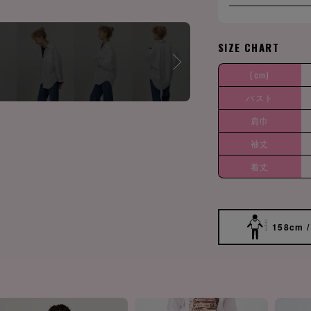
SIZE CHART
(cm)
バスト
肩巾
袖丈
着丈
158cm /