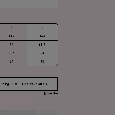
S
M
142
146
64
65.5
51.5
54
83
85
 51kg
M
Find your size