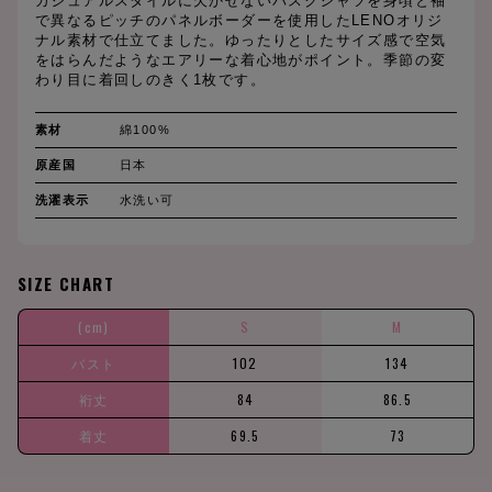
カジュアルスタイルに欠かせないバスクシャツを身頃と袖
で異なるピッチのパネルボーダーを使用したLENOオリジ
ナル素材で仕立てました。ゆったりとしたサイズ感で空気
をはらんだようなエアリーな着心地がポイント。季節の変
わり目に着回しのきく1枚です。
素材
綿100%
原産国
日本
洗濯表示
水洗い可
SIZE CHART
(cm)
S
M
バスト
102
134
裄丈
84
86.5
着丈
69.5
73