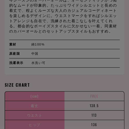
今シーズンのオーバーオールは、オーセンティックかつ知
的なムードが印象的。たっぷりワイドシルエットと長めの
着丈で、程よくルーズな大人のカジュアルコーディネート
を楽しめるデザインに。ウエストマークをすればシルエッ
トアレンジも自在で、洗練された着こなしを叶えてくれ
る。都会的なボーイズスタイルに欠かせない一着。同素材
のカバーオールとのセットアップスタイルもおすすめ。
素材
綿100%
原産国
中国
洗濯表示
水洗い可
SIZE CHART
(cm)
FREE
着丈
138.5
ウエスト
113
ヒップ
136