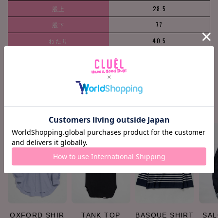
股上
28.5
股下
77
わたり
40.5
裾巾
28.7
COORDINATE ITEMS
OXFORD SHIR
TANK TOP
BASQUE SHIRT
SAL