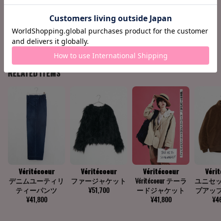
158cm / 51k
Crotch +2c
Find your siz
g
m
e