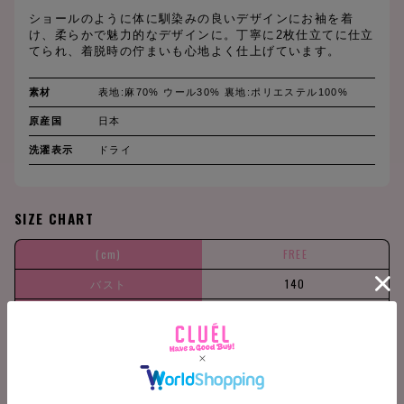
ショールのように体に馴染みの良いデザインにお袖を着
け、柔らかで魅力的なデザインに。丁寧に2枚仕立てに仕立
てられ、着脱時の佇まいも心地よく仕上げています。
素材
表地:麻70% ウール30% 裏地:ポリエステル100%
原産国
日本
洗濯表示
ドライ
SIZE CHART
(cm)
FREE
バスト
140
肩巾
90
袖丈
25
着丈
65