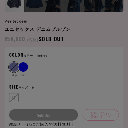
Véritécoeur
ユニセックス デニムブルゾン
¥50,600
SOLD OUT
(税込)
COLOR
カラー :
Indigo
Indigo
Blue
SIZE
サイズ :
M
M
お気に入り
Sold Out
登録する
雑誌と一緒にご購入で送料無料！