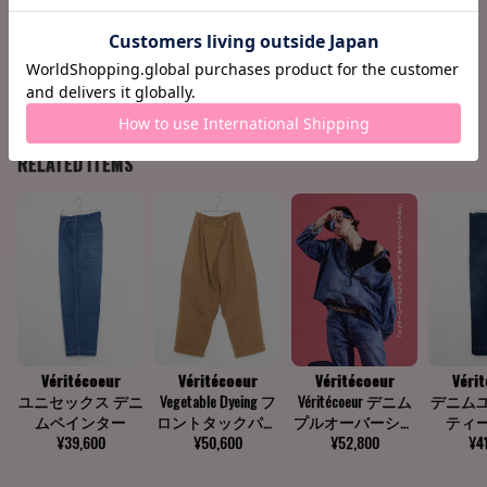
158cm / 51k
Crotch +11c
Find your siz
g
m
e