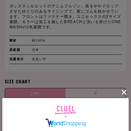
ボックスシルエットのデニムブルゾン。肩をややドロップ
させたゆとりのあるサイジングで、裾にゴムを効かせてい
ます。フロントはファスナー開き。ユニセックスの2サイズ
展開。カラーは加工を施したBREACHと洗いを掛けたONE
WASHの2色展開です。
素材
綿100%
原産国
日本
洗濯表示
水洗い可
SIZE CHART
(cm)
M
バスト
138
裄丈
78
着丈
74