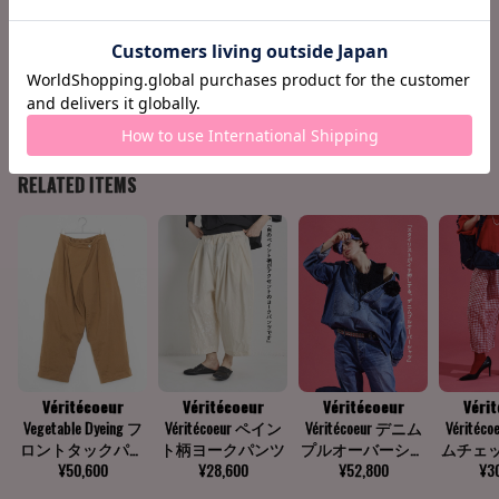
158cm / 51kg
Knee -8cm
Find your size