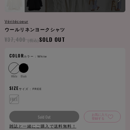
Véritécoeur
ウールリネンヨークシャツ
¥37,400
SOLD OUT
(税込)
COLOR
カラー :
White
White
Black
SIZE
サイズ :
FREE
FREE
お気に入り
Sold Out
登録する
雑誌と一緒にご購入で送料無料！