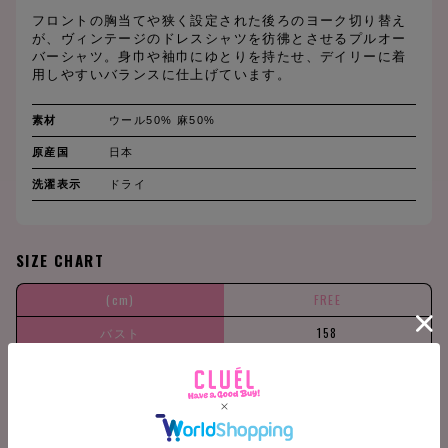
フロントの胸当てや狭く設定された後ろのヨーク切り替え
が、ヴィンテージのドレスシャツを彷彿とさせるプルオー
バーシャツ。身巾や袖巾にゆとりを持たせ、デイリーに着
用しやすいバランスに仕上げています。
素材
ウール50% 麻50%
原産国
日本
洗濯表示
ドライ
SIZE CHART
(cm)
FREE
バスト
158
肩巾
56
袖丈
56
着丈
85