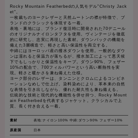
Rocky Mountain Featherbedの人気モデル"Christy Jack
et"。
一枚裁ちのヨークレザーと天然ムートンの襟が特徴で、ブ
ランドのクラシックを体現する一着。
表地・裏地には、ブランド復活時に開発された70デニール
のオリジナルナイロンタフタを使用。ヴィンテージを徹底
的に研究し、忠実に再現した素材。ダウンパックの機能を
備えた3層構造で、軽さと高い保温性を両立する。
中綿にはヨーロッパ産の撥水ダウンを使用。一般的なダウ
ンは濡れると保温力が落ちるが、撥水加工によって悪天候
下でもしっかりと保温性をキープ。ダウン90%、フェザー
10%の配合で、700フィルパワーという高い断熱性を実
現。軽さと暖かさを兼ね備えた仕様。
ヨーク部分のレザーは、タンニンとクロムによるコンビネ
ーションなめしで仕上げ。染料染めにより、革本来の自然
な表情を引き出しながら、優れた耐久性も兼ね備える。
伝統的な技術と現代的な機能性を併せ持つ、Rocky Mount
ain Featherbedを代表するジャケット。クラシカルで上
質、長く付き合える一着。
素材
表地:ナイロン100% 中綿:ダウン90% フェザー10%
原産国
日本