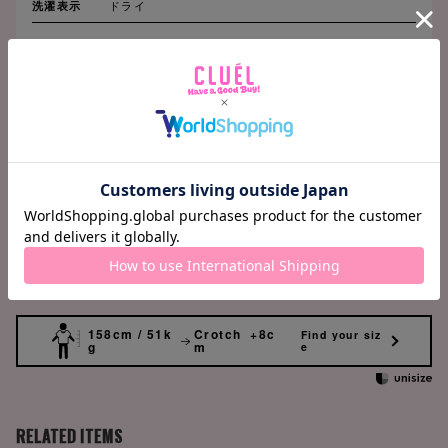
洗濯表示
ドライ
SIZE CHART
(cm)
S
身巾
120
肩巾
45
袖丈
66
着丈
71
158cm / 51k
Crotch +8c
Find your siz
g
m
e